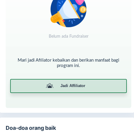
paling dicintai oleh Allah adalah membuat muslim yang lain
bahagia, mengangkat kesusahan dari orang lain,
membayarkan utangnya atau menghilangkan rasa
laparnya. Sungguh aku berjalan bersama saudaraku yang
muslim untuk sebuah keperluan lebih aku cintai daripada
beri’tikaf di masjid ini -masjid Nabawi- selama sebulan
Belum ada Fundraiser
penuh.
”
(HR. Thabrani di dalam Al Mu’jam Al Kabir no.
13280, 12: 453. Syaikh Al Albani mengatakan bahwa hadits
ini
hasan
sebagaimana disebutkan dalam Shahih Al Jaami’
no. 176).
Mari jadi Afiliator kebaikan dan berikan manfaat bagi
program ini.
Jadi Affiliator
Doa-doa orang baik