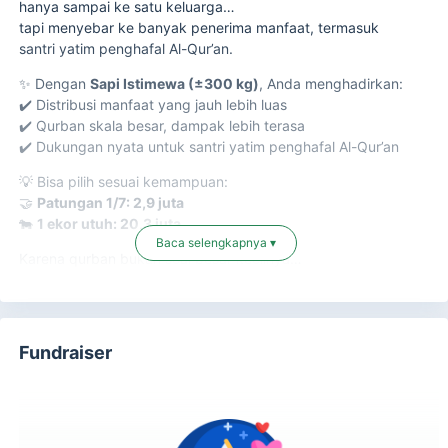
hanya sampai ke satu keluarga…
tapi menyebar ke banyak penerima manfaat, termasuk
santri yatim penghafal Al-Qur’an.
✨ Dengan
Sapi Istimewa (±300 kg)
, Anda menghadirkan:
✔️ Distribusi manfaat yang jauh lebih luas
✔️ Qurban skala besar, dampak lebih terasa
✔️ Dukungan nyata untuk santri yatim penghafal Al-Qur’an
💡 Bisa pilih sesuai kemampuan:
🤝
Patungan 1/7: 2,9 juta
🐄
1 ekor utuh: 20,3 juta
Baca selengkapnya ▾
Karena qurban bukan soal besar kecilnya…
tapi seberapa luas manfaat yang bisa kita hadirkan.
Rasulullah ﷺ bersabda:
"Sebaik-baik amal adalah yang paling bermanfaat bagi
Fundraiser
orang lain."
💚 Jangan lewatkan kesempatan ini…
Sekali dalam setahun, tapi dampaknya bisa sepanjang
kehidupan.