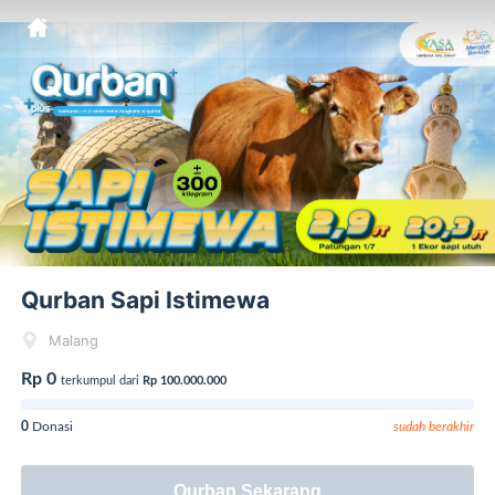
Qurban Sapi Istimewa
Malang
Rp 0
terkumpul dari
Rp 100.000.000
0
Donasi
sudah berakhir
Qurban Sekarang