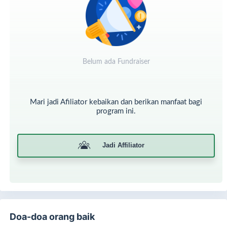
👉
Klik Qurban Sekarang
Masukkan nominal Qurban
Pilih metode pembayaran
Klik Qurban dan ikuti langkah selanjutnya
Belum ada Fundraiser
Qurban Anda hari ini, jadi kebahagiaan banyak orang di
hari raya.
***
Mari jadi Afiliator kebaikan dan berikan manfaat bagi
DISCLAIMER:
program ini.
Qurban yang terkumpul akan di sembelih pada saat
hari penyembelihan dan donatur akan menerima
informasi lebih lanjut by WA
Jadi Affiliator
Informasi lebih lanjut dapat menghubungi CS YASA
Malang (085236337242)
SATU HATI SEJUTA PEDULI
Doa-doa orang baik