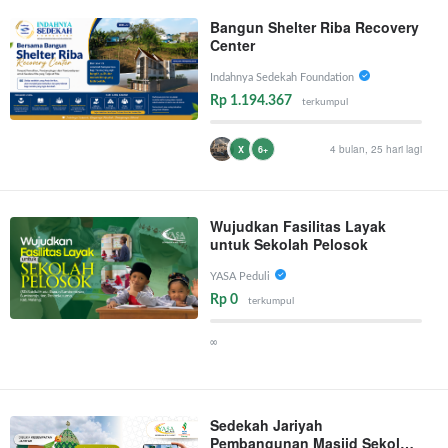
Bangun Shelter Riba Recovery
Center
Indahnya Sedekah Foundation
Rp 1.194.367
terkumpul
4 bulan, 25 hari lagi
X
6+
Wujudkan Fasilitas Layak
untuk Sekolah Pelosok
YASA Peduli
Rp 0
terkumpul
∞
Sedekah Jariyah
Pembangunan Masjid Sekolah