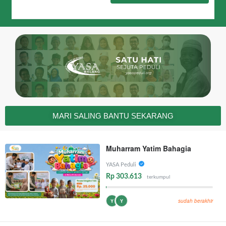
MARI SALING BANTU SEKARANG
Muharram Yatim Bahagia
YASA Peduli
Rp 303.613
terkumpul
sudah berakhir
Y
Y