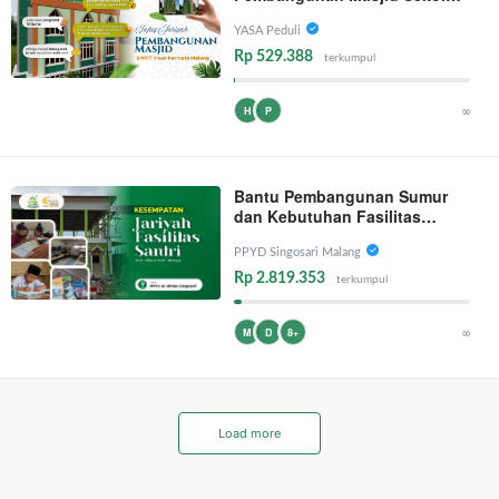
Para Penghafal Al Qur'an
YASA Peduli
Rp 529.388
terkumpul
∞
H
P
Bantu Pembangunan Sumur
dan Kebutuhan Fasilitas
Santri PPYD Al-Ikhlas Malang
PPYD Singosari Malang
Rp 2.819.353
terkumpul
∞
M
D
8+
Load more