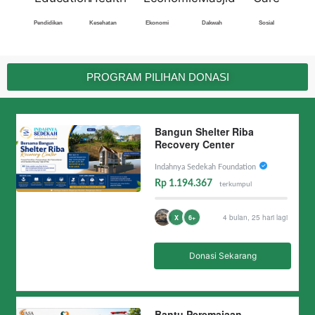
Pendidikan
Kesehatan
Ekonomi
Dakwah
Sosial
PROGRAM PILIHAN DONASI
Bangun Shelter Riba
Recovery Center
Indahnya Sedekah Foundation
Rp 1.194.367
terkumpul
4 bulan, 25 hari lagi
X
6+
Donasi Sekarang
Bantu Peremajaan