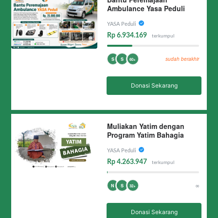
Ambulance Yasa Peduli
YASA Peduli
Rp 6.934.169
terkumpul
sudah berakhir
S
S
60+
Donasi Sekarang
Muliakan Yatim dengan
Program Yatim Bahagia
YASA Peduli
Rp 4.263.947
terkumpul
∞
N
S
32+
Donasi Sekarang