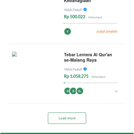
Kebahagiaan
YASA Peduli
Rp 500.023
terkumpul
sudah berakhir
Y
Tebar Lentera Al Qur'an
se-Malang Raya
YASA Peduli
Rp 1.058.275
terkumpul
∞
H
S
8+
Load more