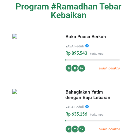
Program #Ramadhan Tebar
Kebaikan
Buka Puasa Berkah
YASA Peduli
Rp 895.543
terkumpul
sudah berakhir
H
R
9+
Bahagiakan Yatim
dengan Baju Lebaran
YASA Peduli
Rp 635.156
terkumpul
sudah berakhir
F
Y
1+