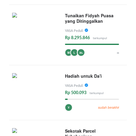
Tunaikan Fidyah Puasa
yang Ditinggalkan
YASA Peduli
Rp 8.295.846
terkumpul
∞
M
L
39+
Hadiah untuk Da'i
YASA Peduli
Rp 500.093
terkumpul
sudah berakhir
Y
Sekotak Parcel