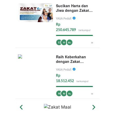
Sucikan Harta dan
Jiwa dengan Zakat
Maal
YASA Peduli
Rp
250.645.789
terkumpul
∞
E
H
83+
Raih Keberkahan
dengan Zakat
Penghasilan/Profesi
YASA Peduli
Rp
18.512.452
terkumpul
∞
N
N
15+