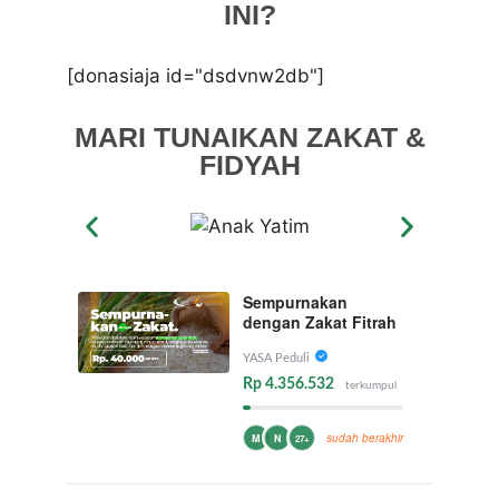
INI?
[donasiaja id="dsdvnw2db"]
MARI TUNAIKAN ZAKAT &
FIDYAH
Sempurnakan
dengan Zakat Fitrah
YASA Peduli
Rp 4.356.532
terkumpul
sudah berakhir
M
N
27+